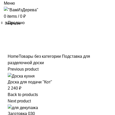
Меню
0
items
/
0
₽
Продано
Закрыть
Закрыть
Закрыть
Закрыть
Home
Товары без категории
Подставка для
разделочной доски
Previous product
Доска для подачи "Кот"
2 240
₽
Back to products
Next product
Заготовка 030