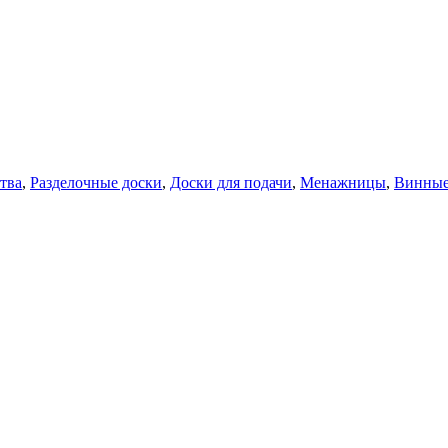
тва
,
Разделочные доски
,
Доски для подачи
,
Менажницы
,
Винные