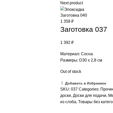
Next product
Заготовка 040
1 358
₽
Заготовка 037
1 392
₽
Материал: Сосна
Размеры: D30 х 2,8 см
Out of stock
Добавить в Избранное
SKU:
037
Categories:
Проче
доски
,
Доски для подачи
,
М
из слэба
,
Товары без катег