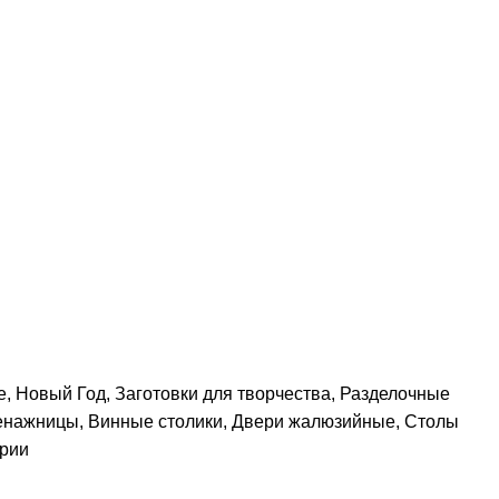
е
,
Новый Год
,
Заготовки для творчества
,
Разделочные
енажницы
,
Винные столики
,
Двери жалюзийные
,
Столы
ории