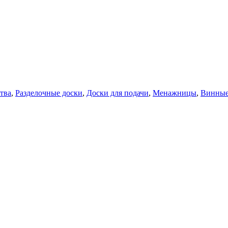
тва
,
Разделочные доски
,
Доски для подачи
,
Менажницы
,
Винные